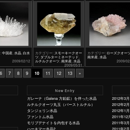
:
中国産
,
水晶
,
白水
カテゴリー:
スモーキークオー
カテゴリー:
ローズクオー
）
ツ
,
ダブルターミネーテッド
,
南米産
,
水晶
2009/02/12
ルチルクオーツ
,
南米産
,
水晶
2009/02
2009/05/31
6
7
8
9
10
11
12
13
»
New Entry
ガレーナ（Galena 方鉛鉱）を伴った水晶
2012年3月
ルチルクオーツ丸玉（バーストルチル）
2012年2月
タンジェリン水晶
2012年1月
ファントム水晶
2011年12
モリブデナイトを内包する水晶
2011年3月
ハーキマー水晶2
2011年2月