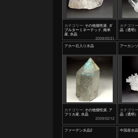
カテゴリー:
その他個性派
,
ダ
カテゴリー
ブルターミネーテッド
,
南米
晶（透明
産
,
水晶
2009/05/31
アホー石入り水晶
アーカンソ
カテゴリー:
その他個性派
,
ア
カテゴリー
フリカ産
,
水晶
晶（透明
2009/02/12
ファーデン水晶2
中国産水