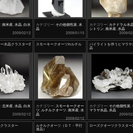
:
南米産
,
水晶
,
白水
カテゴリー:
その他個性派
,
水
カテゴリー:
カテドラル水
）
晶
シトリン
,
南米産
,
水晶
2009/02/12
2009/01/15
2009/02
ー水晶クラスター2
スモーキークオーツinルチル
パイライトを伴うヒマラヤ
晶
:
北米産
,
水晶
,
白水
カテゴリー:
スモーキークオー
カテゴリー:
その他個性派
,
）
ツ
,
ルチルクオーツ
,
南米産
,
水
マラヤ水晶
,
水晶
2009/02/12
晶
2009/02
2009/02/12
晶クラスター
ルチルクオーツ（ＤＴ・平行
ローズクオーツクラスター
連晶）