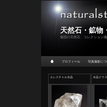
天然石・鉱物
魅惑の天然石、コレクション魂
メインメニュー
プロフィール
写真撮影につ
メインコンテンツへ移動
サブコンテンツへ移動
エレスチャル水晶
水晶クラ