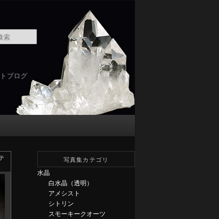
検
索
トブログ
テ
写真集カテゴリ
水晶
白水晶（透明）
アメシスト
シトリン
スモーキークオーツ