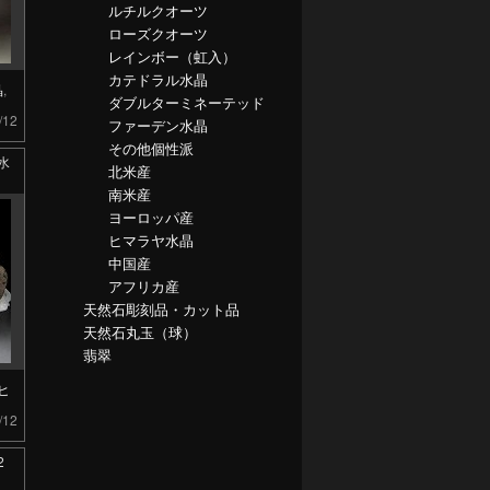
ルチルクオーツ
ローズクオーツ
レインボー（虹入）
カテドラル水晶
晶
,
ダブルターミネーテッド
/12
ファーデン水晶
その他個性派
水
北米産
南米産
ヨーロッパ産
ヒマラヤ水晶
中国産
アフリカ産
天然石彫刻品・カット品
天然石丸玉（球）
翡翠
ヒ
/12
2