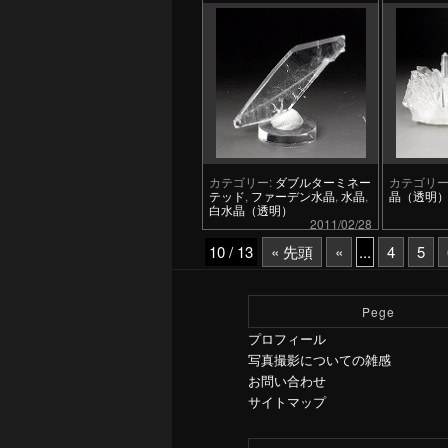
カテゴリー:
ダブルターミネー
カテゴリー
テッド
,
ファーデン水晶
,
水晶
,
晶（透明
白水晶（透明）
2011/02/28
10 / 13
« 先頭
«
...
4
5
Pege
プロフィール
写真撮影についての雑感
お問い合わせ
サイトマップ