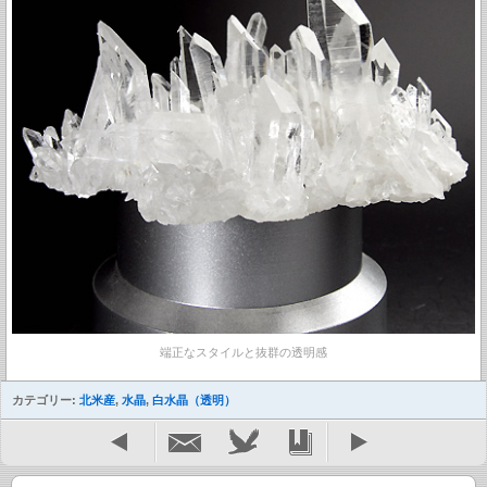
端正なスタイルと抜群の透明感
カテゴリー:
北米産
,
水晶
,
白水晶（透明）