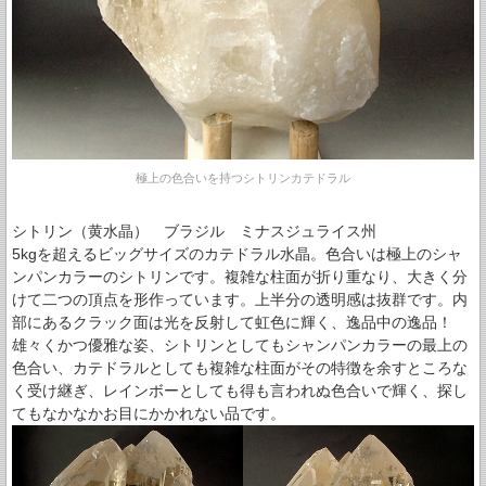
極上の色合いを持つシトリンカテドラル
シトリン（黄水晶） ブラジル ミナスジュライス州
5kgを超えるビッグサイズのカテドラル水晶。色合いは極上のシャ
ンパンカラーのシトリンです。複雑な柱面が折り重なり、大きく分
けて二つの頂点を形作っています。上半分の透明感は抜群です。内
部にあるクラック面は光を反射して虹色に輝く、逸品中の逸品！
雄々くかつ優雅な姿、シトリンとしてもシャンパンカラーの最上の
色合い、カテドラルとしても複雑な柱面がその特徴を余すところな
く受け継ぎ、レインボーとしても得も言われぬ色合いで輝く、探し
てもなかなかお目にかかれない品です。