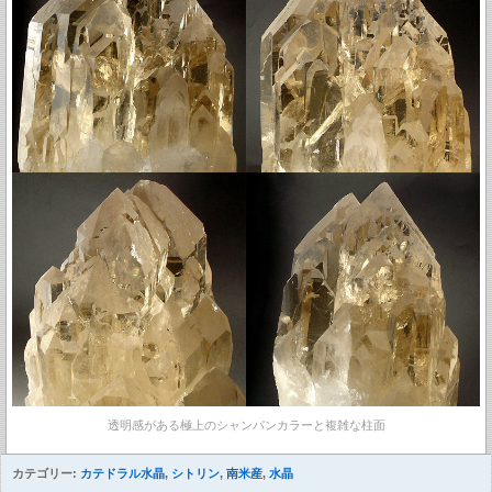
透明感がある極上のシャンパンカラーと複雑な柱面
カテゴリー:
カテドラル水晶
,
シトリン
,
南米産
,
水晶