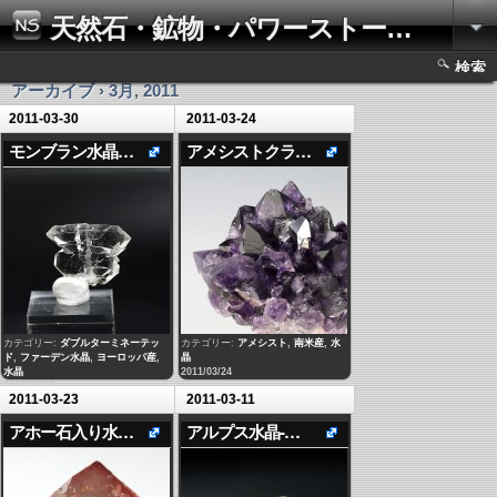
天然石・鉱物・パワーストーンの写真集
検索
アーカイブ › 3月, 2011
2011-03-30
2011-03-24
モンブラン水晶（ファーデン水晶）2
アメシストクラスター（ウルグアイ）2
カテゴリー:
ダブルターミネーテッ
カテゴリー:
アメシスト
,
南米産
,
水
ド
,
ファーデン水晶
,
ヨーロッパ産
,
晶
水晶
2011/03/24
2011/03/30
2011-03-23
2011-03-11
アホー石入り水晶2
アルプス水晶-レモン色