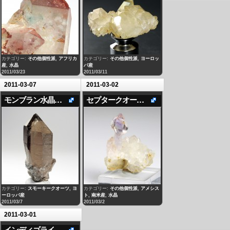
カテゴリー:
その他個性派
,
アフリカ
カテゴリー:
その他個性派
,
ヨーロッ
産
,
水晶
パ産
2011/03/23
2011/03/11
2011-03-07
2011-03-02
モンブラン水晶スモーキークオーツ
セプタークオーツ・アメシスト
カテゴリー:
スモーキークオーツ
,
ヨ
カテゴリー:
その他個性派
,
アメシス
ーロッパ産
ト
,
南米産
,
水晶
2011/03/7
2011/03/2
2011-03-01
インディゴライト入り水晶