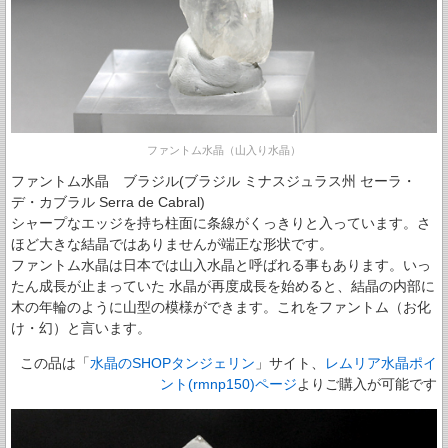
ファントム水晶（山入り水晶）
ファントム水晶 ブラジル(ブラジル ミナスジュラス州 セーラ・
デ・カブラル Serra de Cabral)
シャープなエッジを持ち柱面に条線がくっきりと入っています。さ
ほど大きな結晶ではありませんが端正な形状です。
ファントム水晶は日本では山入水晶と呼ばれる事もあります。いっ
たん成長が止まっていた 水晶が再度成長を始めると、結晶の内部に
木の年輪のように山型の模様ができます。これをファントム（お化
け・幻）と言います。
この品は「
水晶のSHOPタンジェリン
」サイト、
レムリア水晶ポイ
ント(rmnp150)ページ
よりご購入が可能です