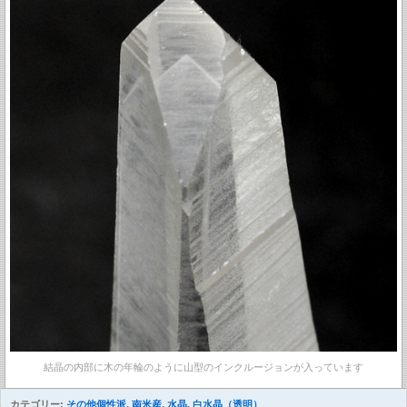
結晶の内部に木の年輪のように山型のインクルージョンが入っています
カテゴリー:
その他個性派
,
南米産
,
水晶
,
白水晶（透明）