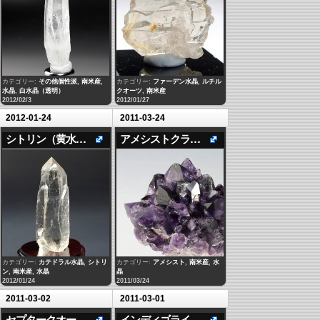
カテゴリー:
その他個性派
,
南米産
,
カテゴリー:
ファーデン水晶
,
ルチル
水晶
,
白水晶（透明）
クオーツ
,
南米産
2012/02/3
2012/01/27
2012-01-24
2011-03-24
シトリン（黄水晶）カテドラルタイプ
アメシストクラスター（ウルグアイ）2
カテゴリー:
カテドラル水晶
,
シトリ
カテゴリー:
アメシスト
,
南米産
,
水
ン
,
南米産
,
水晶
晶
2012/01/24
2011/03/24
2011-03-02
2011-03-01
セプタークオーツ・アメシスト
インディゴライト入り水晶