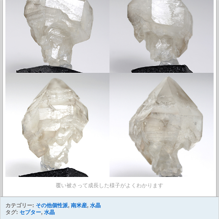
覆い被さって成長した様子がよくわかります
カテゴリー:
その他個性派
,
南米産
,
水晶
タグ:
セプター
,
水晶