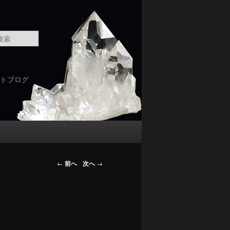
検
索
トブログ
←
前へ
次へ
→