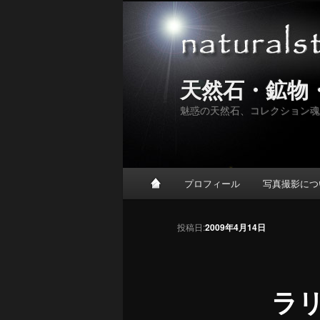
天然石・鉱物
魅惑の天然石、コレクション魂
メインメニュー
プロフィール
写真撮影につ
メインコンテンツへ移動
サブコンテンツへ移動
投稿ナビゲーション
投稿日:
2009年4月14日
ラ