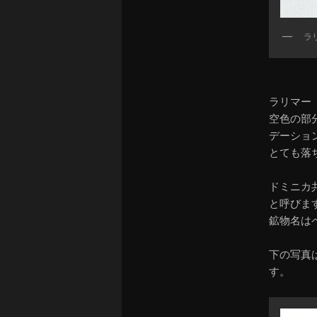
ラ
ラリマー
空色の部
デーショ
とても落
ドミニカ
と呼びま
鉱物名は
下の写真
す。