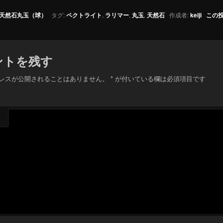
天然石丸玉（球）
タグ:
ペクトライト
,
ラリマー
,
丸玉
,
天然石
作成者:
keiji
この
ントを残す
レスが公開されることはありません。
*
が付いている欄は必須項目です