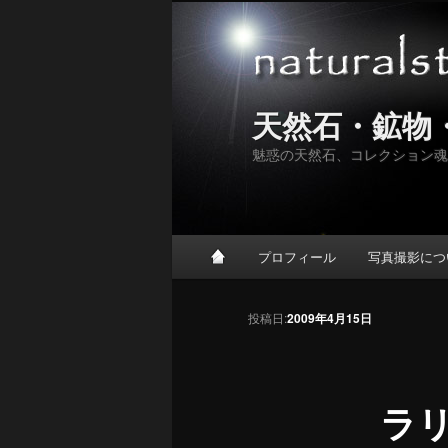
天然石・鉱物
魅惑の天然石、コレクション魂
メインメニュー
プロフィール
写真撮影につ
メインコンテンツへ移動
サブコンテンツへ移動
投稿ナビゲーション
投稿日:
2009年4月15日
ラ