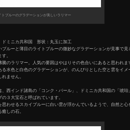
イトブルーのグラデーションが美しいラリマー
 ドミニカ共和国 形状：丸玉に加工
いブルーと薄目のライトブルーの微妙なグラデーションが見事で見
ます。
沸騰のラリマー。人気の要因はやはりその色合いにあると思われま
ある水色と白色のグラデーションが、のんびりとした空と雲をイメ
しれません。
は、西インド諸島の「コンク・パール」、ドミニカ共和国の「琥珀
ブの３大宝石と呼ばれています。
を思わせるスカイブルーに白い雲が浮かんでいるようで、自然と心
る癒しの石。