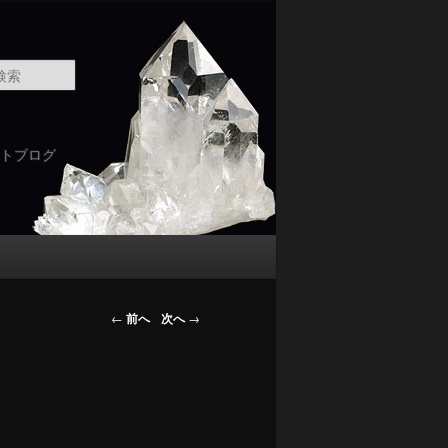
検
索
トブログ
←
前へ
次へ
→