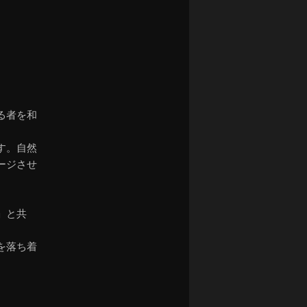
る者を和
す。自然
ージさせ
」と共
を落ち着