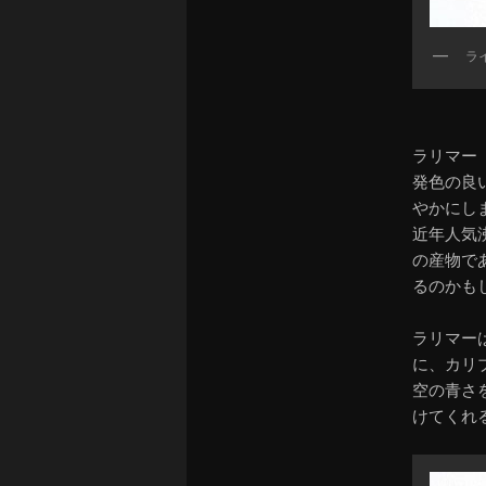
ラ
ラリマー
発色の良
やかにし
近年人気
の産物で
るのかも
ラリマー
に、カリ
空の青さ
けてくれ