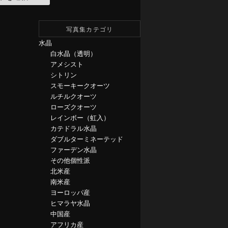
写真集カテゴリ
水晶
白水晶（透明）
アメシスト
シトリン
スモーキークオーツ
ルチルクオーツ
ローズクオーツ
レインボー（虹入）
カテドラル水晶
ダブルターミネーテッド
ファーデン水晶
その他個性派
北米産
南米産
ヨーロッパ産
ヒマラヤ水晶
中国産
アフリカ産