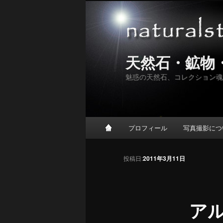
天然石・鉱物
魅惑の天然石、コレクション魂
メインメニュー
プロフィール
写真撮影につ
メインコンテンツへ移動
サブコンテンツへ移動
投稿ナビゲーション
投稿日:
2011年3月11日
ア