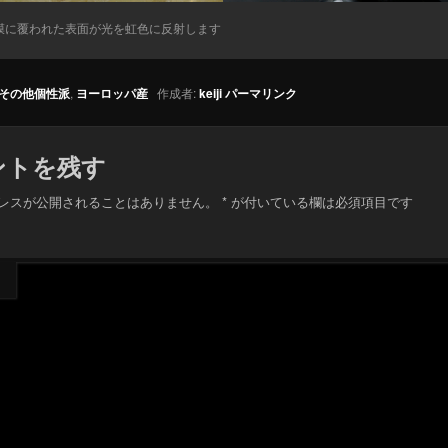
膜に覆われた表面が光を虹色に反射します
その他個性派
,
ヨーロッパ産
作成者:
keiji
パーマリンク
ントを残す
レスが公開されることはありません。
*
が付いている欄は必須項目です