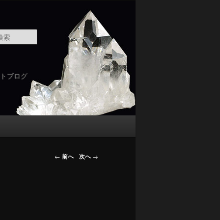
検
索
トブログ
←
前へ
次へ
→