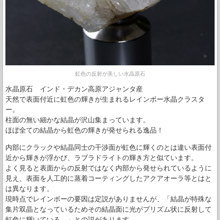
虹色の反射が美しい水晶原石
水晶原石 インド・デカン高原アジャンタ産
天然で表面付近に虹色の輝きが生まれるレインボー水晶クラスタ
ー。
柱面の無い細かな結晶が沢山集まっています。
ほぼ全ての結晶から虹色の輝きが発せられる逸品！
内部にクラックや結晶同士の干渉面が虹色に輝くのとは違い表面付
近から輝きが浮かび、ラブラドライトの輝き方と似ています。
よく見ると表面からの反射ではなく内部から発せられているように
見え、表面を人工的に蒸着コーティングしたアクアオーラ等とはと
は異なります。
現時点でレインボーの要因は定説がありませんが、「結晶が特殊な
集片双晶となっているためその結晶面に光がプリズム状に反射して
虹色に輝いている。」との説があります。