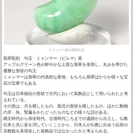
ミャンマー産の翡翠勾玉
翡翠彫刻 勾玉 ミャンマー（ビルマ）産
アップルグリーン色が鮮やかな上質な翡翠を使用し、丸みを帯びた
優雅な形状の勾玉
ミャンマーは翡翠の代表的な産地、もちろん翡翠ばかりか様々な宝
石の宝庫でもある
勾玉は日本独自の形状で古代において装飾品として用いられたと考
えれている。
その形は、月を模したもの、胎児の形状を模したもの、ほかに動物
の牙、魚、腎臓をかたどったものなどの様々な説がある。
縄文時代から弥生時代、古墳時代ころまでの遺跡から出土し、仏教
伝来と共に姿を消していくことから、日本人が仏教に出会う以前の
宗教観を具現化した装飾品ではなかったかと考えられる。