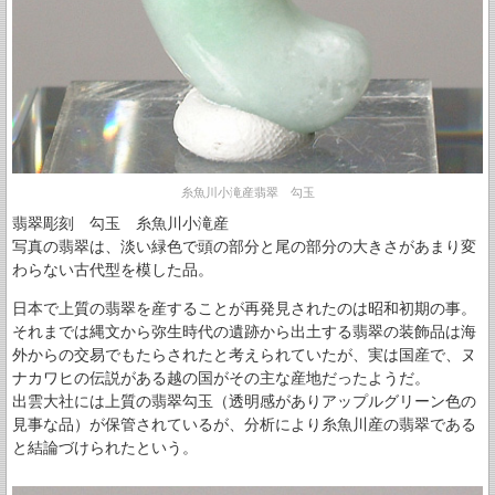
糸魚川小滝産翡翠 勾玉
翡翠彫刻 勾玉 糸魚川小滝産
写真の翡翠は、淡い緑色で頭の部分と尾の部分の大きさがあまり変
わらない古代型を模した品。
日本で上質の翡翠を産することが再発見されたのは昭和初期の事。
それまでは縄文から弥生時代の遺跡から出土する翡翠の装飾品は海
外からの交易でもたらされたと考えられていたが、実は国産で、ヌ
ナカワヒの伝説がある越の国がその主な産地だったようだ。
出雲大社には上質の翡翠勾玉（透明感がありアップルグリーン色の
見事な品）が保管されているが、分析により糸魚川産の翡翠である
と結論づけられたという。