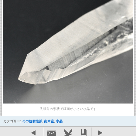
先細りの形状で錘面が小さい水晶です
カテゴリー:
その他個性派
,
南米産
,
水晶