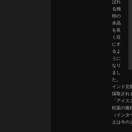
ばれ
る独
特の
水晶
を良
く目
にす
るよ
うに
なり
まし
た。
インド北
採取され
「アイス
柱面の複
（インタ
えは今の