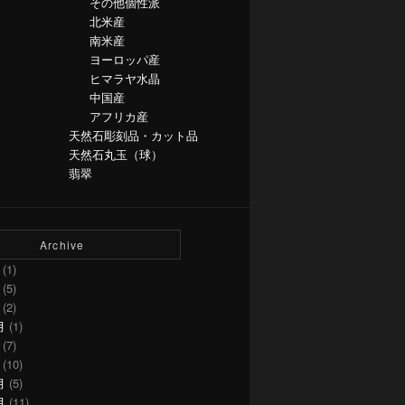
その他個性派
北米産
南米産
ヨーロッパ産
ヒマラヤ水晶
中国産
アフリカ産
天然石彫刻品・カット品
天然石丸玉（球）
翡翠
Archive
(1)
(5)
(2)
月
(1)
(7)
(10)
月
(5)
月
(11)