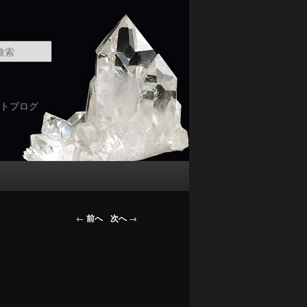
検
索
トブログ
←
前へ
次へ
→