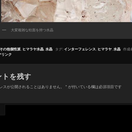
大変複雑な柱面を持つ水晶
その他個性派
,
ヒマラヤ水晶
,
水晶
タグ:
インターフェレンス
,
ヒマラヤ
,
水晶
作成者
マリンク
ントを残す
レスが公開されることはありません。
*
が付いている欄は必須項目です