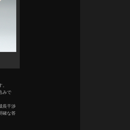
す。
込みで
成長干渉
明確な答