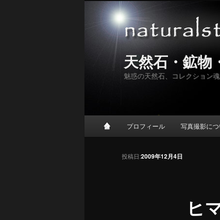
天然石・鉱物
魅惑の天然石、コレクション魂
メインメニュー
プロフィール
写真撮影につ
メインコンテンツへ移動
サブコンテンツへ移動
投稿ナビゲーション
投稿日:
2009年12月4日
ヒ