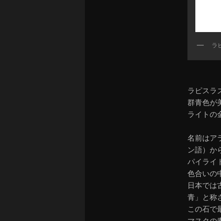
ラ
ラピスラ
群青色が
ライトの
名前はアラ
ン語）か
パイライ
色合いの
日本では
青」と称
この石で
マスクの