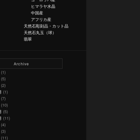
ヒマラヤ水晶
中国産
アフリカ産
天然石彫刻品・カット品
天然石丸玉（球）
翡翠
Archive
(1)
(5)
(2)
月
(1)
(7)
(10)
月
(5)
月
(11)
(4)
(3)
(11)