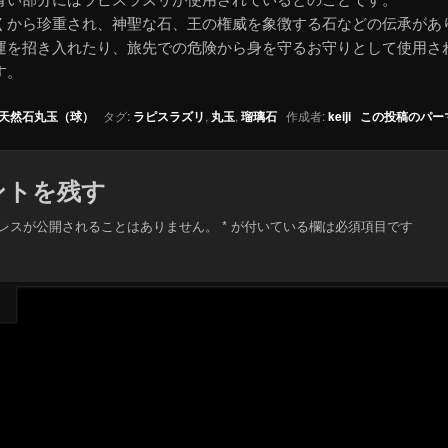
くから珍重され、神聖な石、王の権威を象徴する石などの伝承があ
運を招き入れたり、旅先での危険から身を守るお守りとして使用さ
す。
天然石丸玉（球）
タグ:
ラピスラズリ
,
丸玉
,
瑠璃石
作成者:
keiji
この投稿のパー
ントを残す
レスが公開されることはありません。
*
が付いている欄は必須項目です