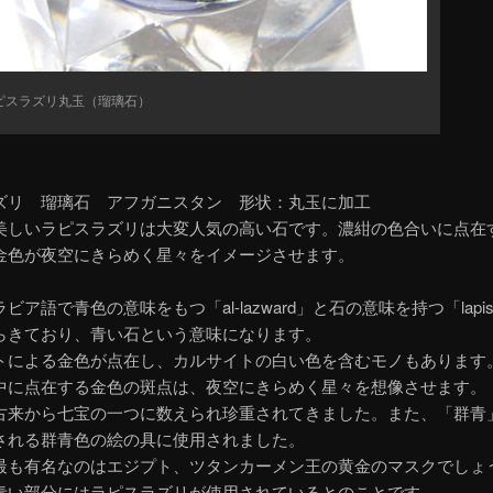
ピスラズリ丸玉（瑠璃石）
ズリ 瑠璃石 アフガニスタン 形状：丸玉に加工
美しいラピスラズリは大変人気の高い石です。濃紺の色合いに点在
金色が夜空にきらめく星々をイメージさせます。
ビア語で青色の意味をもつ「al-lazward」と石の意味を持つ「lapi
らきており、青い石という意味になります。
トによる金色が点在し、カルサイトの白い色を含むモノもあります
中に点在する金色の斑点は、夜空にきらめく星々を想像させます。
古来から七宝の一つに数えられ珍重されてきました。また、「群青
される群青色の絵の具に使用されました。
最も有名なのはエジプト、ツタンカーメン王の黄金のマスクでしょ
青い部分にはラピスラズリが使用されているとのことです。