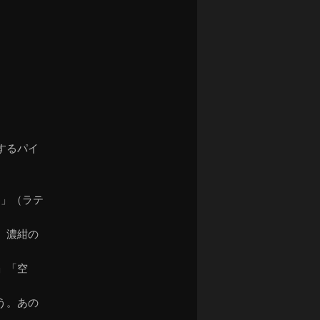
するパイ
s」（ラテ
。濃紺の
」「空
う。あの