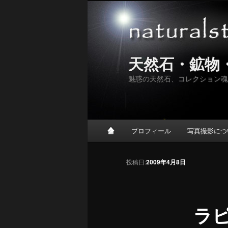
天然石・鉱物
魅惑の天然石、コレクション魂
メインメニュー
プロフィール
写真撮影につ
メインコンテンツへ移動
サブコンテンツへ移動
投稿ナビゲーション
投稿日:
2009年4月8日
ラ