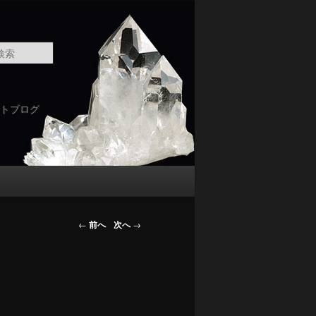
検
索
トブログ
←
前へ
次へ
→