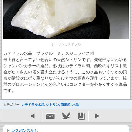
シトリンカテドラル
カテドラル水晶 ブラジル ミナスジュライス州
最上質と言ってよい色合いの天然シトリンです。先端部はいわゆる
シャンパンカラーの逸品。形状はカテドラル調。西欧のキリスト教
会がたくさんの塔を聳え立たせるように、この水晶もいくつかの頂
点が階段状に折り重なりながらひとつの頂点を形作っています。抜
群のプロポーションとその色合いはコレクターを心をくすぐる逸品
です。
カテゴリー:
カテドラル水晶
,
シトリン
,
南米産
,
水晶
レスポンスなし